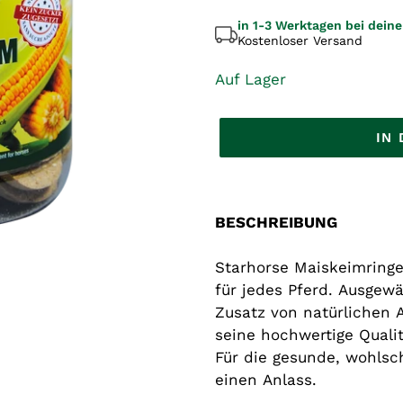
in 1-3 Werktagen bei dein
Kostenloser Versand
Auf Lager
IN
Produkt
wird
zum
BESCHREIBUNG
Warenkorb
hinzugefügt
Starhorse Maiskeimringe
für jedes Pferd. Ausgewä
Zusatz von natürlichen 
seine hochwertige Qual
Für die gesunde, wohls
einen Anlass.