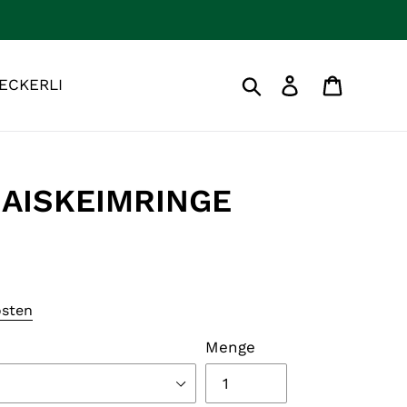
Einloggen
Warenk
ECKERLI
Suchen
MAISKEIMRINGE
osten
Menge