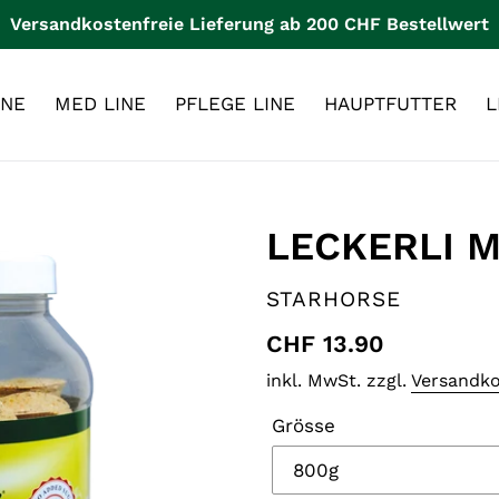
Versandkostenfreie Lieferung ab 200 CHF Bestellwert
INE
MED LINE
PFLEGE LINE
HAUPTFUTTER
L
LECKERLI 
VERKÄUFER
STARHORSE
Normaler
CHF 13.90
Preis
inkl. MwSt. zzgl.
Versandk
Grösse