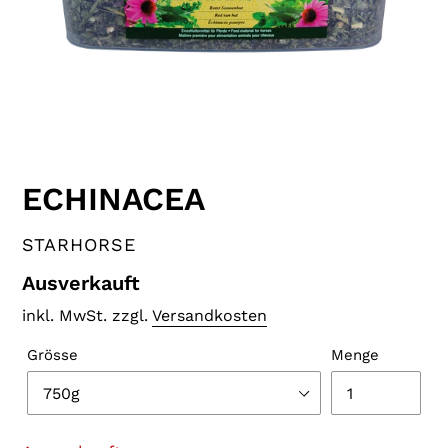
ECHINACEA
VERKÄUFER
STARHORSE
Normaler
Ausverkauft
Preis
inkl. MwSt. zzgl.
Versandkosten
Grösse
Menge