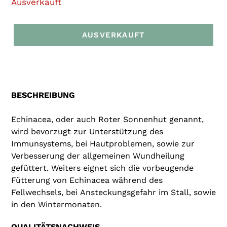
Ausverkauft
AUSVERKAUFT
Produkt
wird
zum
Warenkorb
BESCHREIBUNG
hinzugefügt
Echinacea, oder auch Roter Sonnenhut genannt,
wird bevorzugt zur Unterstützung des
Immunsystems, bei Hautproblemen, sowie zur
Verbesserung der allgemeinen Wundheilung
gefüttert. Weiters eignet sich die vorbeugende
Fütterung von Echinacea während des
Fellwechsels, bei Ansteckungsgefahr im Stall, sowie
in den Wintermonaten.
QUALITÄTSNACHWEIS