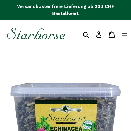
Direkt
Versandkostenfreie Lieferung ab 200 CHF
zum
Bestellwert
Inhalt
Einloggen
Waren
Suchen