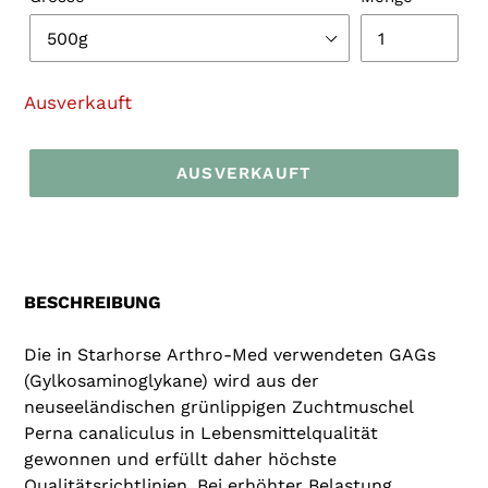
Ausverkauft
AUSVERKAUFT
Produkt
wird
zum
Warenkorb
BESCHREIBUNG
hinzugefügt
Die in Starhorse Arthro-Med verwendeten GAGs
(Gylkosaminoglykane) wird aus der
neuseeländischen grünlippigen Zuchtmuschel
Perna canaliculus in Lebensmittelqualität
gewonnen und erfüllt daher höchste
Qualitätsrichtlinien. Bei erhöhter Belastung