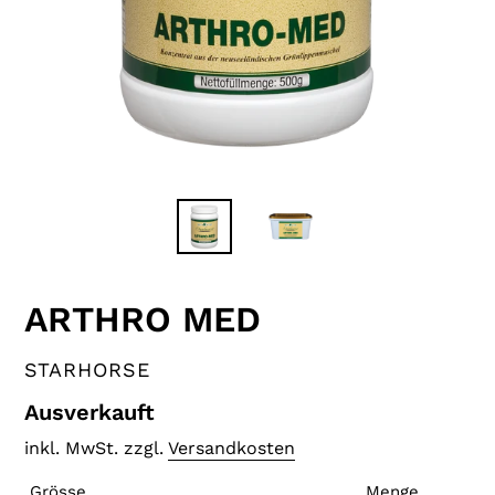
ARTHRO MED
VERKÄUFER
STARHORSE
Normaler
Ausverkauft
Preis
inkl. MwSt. zzgl.
Versandkosten
Grösse
Menge