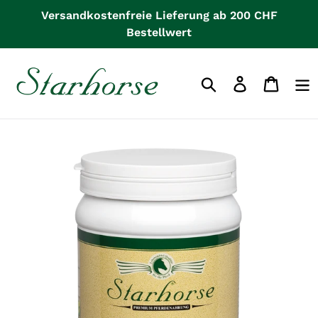
Direkt
Versandkostenfreie Lieferung ab 200 CHF
zum
Bestellwert
Inhalt
Einloggen
Waren
Suchen