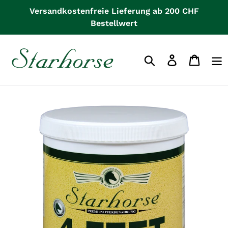
Direkt
Versandkostenfreie Lieferung ab 200 CHF
zum
Bestellwert
Inhalt
Einloggen
Waren
Suchen