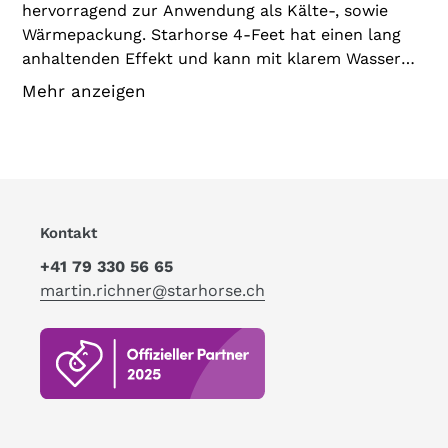
hervorragend zur Anwendung als Kälte-, sowie
Wärmepackung. Starhorse 4-Feet hat einen lang
anhaltenden Effekt und kann mit klarem Wasser
leicht abgewaschen werden.
Mehr anzeigen
ANWENDUNG
Vor Gebrauch die Paste gut durchrühren.
Starhorse-4-Feet gleichmässig dick auf die
gewünschte Stelle (Pferdebein oder entsprechende
Muskelbereiche) auftragen. Augen, Schleimhäute
Kontakt
oder offene Wunden nicht direkt mit dem Produkt
+41 79 330 56 65
in Berührung bringen. Produkt ausschliesslich zur
martin.richner@starhorse.ch
äusserlichen Anwendung geeignet.
KÜHLPACKUNG
Starhorse 4-Feet dick auftragen, gleichmässig
verteilen und anschliessend auftrocknen lassen.