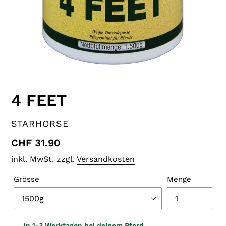
4 FEET
VERKÄUFER
STARHORSE
Normaler
CHF 31.90
Preis
inkl. MwSt. zzgl.
Versandkosten
Grösse
Menge
in 1-3 Werktagen bei deinem Pferd