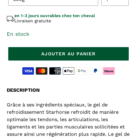
en 1-3 jours ouvrables chez ton cheval
Livraison gratuite
En stock
AJOUTER AU PANIER
Le
Modes
produit
de
est
paiement
ajouté
DESCRIPTION
au
panier
Grâce à ses ingrédients spéciaux, le gel de
refroidissement Starhorse refroidit de manière
optimale les tendons, les articulations, les
ligaments et les parties musculaires sollicitées et
assure ainsi une régénération plus rapide. Le gel de