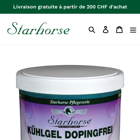
Aller
Livraison gratuite à partir de 200 CHF d'achat
directement
au
contenu
Se
Panier
Rechercher
connecter
d'acha