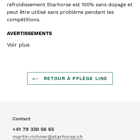
refroidissement Starhorse est 100% sans dopage et
peut être utilisé sans problème pendant les
compétitions.
AVERTISSEMENTS
Voir plus
Contient de la 8-amino-7-méthylquinoléine. Peut
provoquer des réactions allergiques. Éliminer le
contenu/récipient conformément aux
réglementations locales. Éviter la bouche, les yeux
et les plaies ouvertes lors de l'application. En cas
RETOUR À PFLEGE LINE
de contact avec les yeux, rincer abondamment à
l'eau. Conserver le produit hors de portée des
enfants et dans un endroit bien fermé.
MODE D'EMPLOI
Contact
+41 79 330 56 65
Appliquer sur la peau après le travail et masser
martin.richner@starhorse.ch
légèrement pour faire pénétrer.